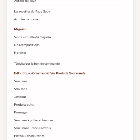
Autour du Tuyé
Les recettes du Papy Gaby
Articles de presse
Magasin
Visite virtuelle du magasin
Nos compositions
Horaires
Télécharger le bon de commande
E-Boutique - Commandez Vos Produits Gourmands
Saucisses
Salaisons
Jambons
Produits cuits
Fromages
Saucisses à griller et terrines
Saucissons Franc-Comtois
Plateaux charcuteries