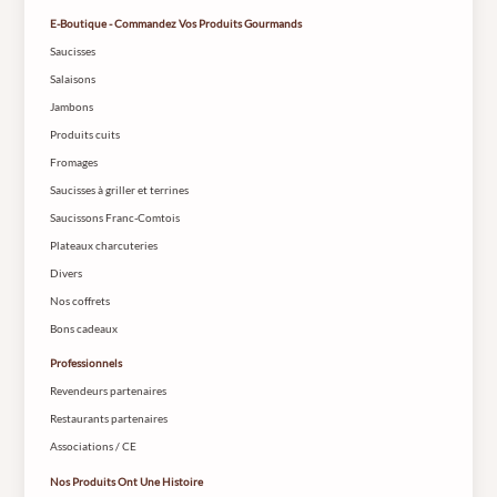
E-Boutique - Commandez Vos Produits Gourmands
Saucisses
Salaisons
Jambons
Produits cuits
Fromages
Saucisses à griller et terrines
Saucissons Franc-Comtois
Plateaux charcuteries
Divers
Nos coffrets
Bons cadeaux
Professionnels
Revendeurs partenaires
Restaurants partenaires
Associations / CE
Nos Produits Ont Une Histoire