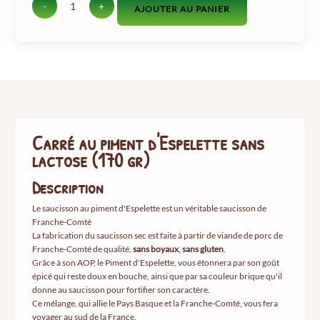
-
+
AJOUTER AU PANIER
quantité
de
Carré
au
piment
d'Espelette
sans
lactose
(170
Carré au piment d'Espelette sans
gr)
lactose (170 gr)
Description
Le saucisson au piment d'Espelette est un véritable saucisson de
Franche-Comté
La fabrication du saucisson sec est faite à partir de viande de porc de
Franche-Comté de qualité,
sans boyaux
,
sans gluten
.
Grâce à son AOP, le Piment d'Espelette, vous étonnera par son goût
épicé qui reste doux en bouche, ainsi que par sa couleur brique qu'il
donne au saucisson pour fortifier son caractère.
Ce mélange, qui allie le Pays Basque et la Franche-Comté, vous fera
voyager au sud de la France.