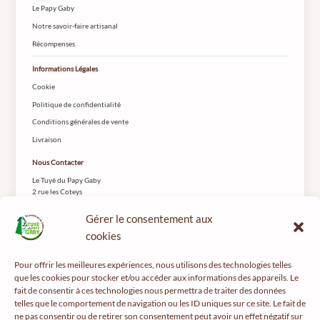
Le Papy Gaby
Notre savoir-faire artisanal
Récompenses
Informations Légales
Cookie
Politique de confidentialité
Conditions générales de vente
Livraison
Nous Contacter
Le Tuyé du Papy Gaby
2 rue les Coteys
25650 Gilley
Gérer le consentement aux
cookies
Pour offrir les meilleures expériences, nous utilisons des technologies telles
que les cookies pour stocker et/ou accéder aux informations des appareils. Le
fait de consentir à ces technologies nous permettra de traiter des données
telles que le comportement de navigation ou les ID uniques sur ce site. Le fait de
Pour votre santé, pratiquez une activité physique régulière -
mangerbouger.fr
ne pas consentir ou de retirer son consentement peut avoir un effet négatif sur