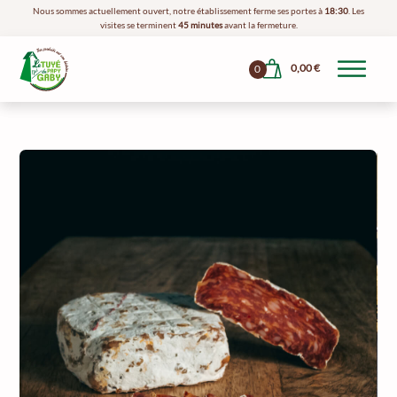
Nous sommes actuellement ouvert, notre établissement ferme ses portes à
18:30
. Les
visites se terminent
45 minutes
avant la fermeture.
0,00
€
0