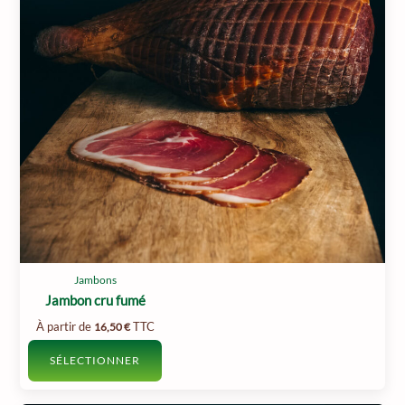
peuvent
être
choisies
sur
la
page
du
produit
Jambons
Jambon cru fumé
À partir de
TTC
16,50
€
SÉLECTIONNER
Ce