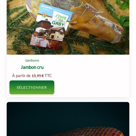
Jambons
Jambon cru
À partir de
TTC
15,95
€
SÉLECTIONNER
Ce
produit
a
plusieurs
variations.
Les
options