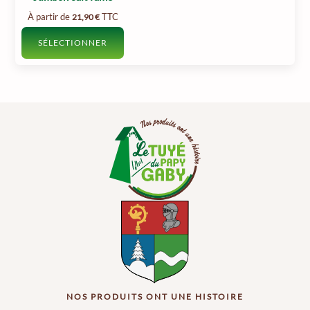
À partir de
TTC
21,90
€
SÉLECTIONNER
Ce
produit
a
plusieurs
variations.
Les
options
peuvent
être
choisies
sur
la
page
du
produit
NOS PRODUITS ONT UNE HISTOIRE