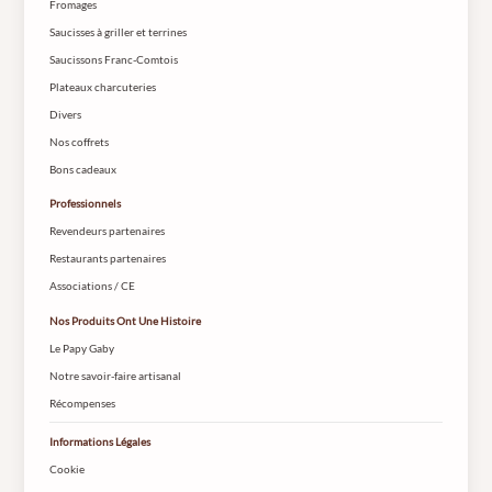
Fromages
Saucisses à griller et terrines
Saucissons Franc-Comtois
Plateaux charcuteries
Divers
Nos coffrets
Bons cadeaux
Professionnels
Revendeurs partenaires
Restaurants partenaires
Associations / CE
Nos Produits Ont Une Histoire
Le Papy Gaby
Notre savoir-faire artisanal
Récompenses
Informations Légales
Cookie