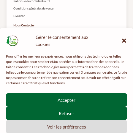
Politique de confidentialité
Conditions générales de vente
Livraison
Nous Contacter
Le Tuyé du Papy Gaby
Gérer le consentement aux
2 rue les Coteys
25650 Gilley
cookies
Pour offrir les meilleures expériences, nous utilisons des technologies telles
que les cookies pour stocker et/ou accéder aux informations des appareils. Le
fait de consentir à ces technologies nous permettra de traiter des données
telles que le comportement de navigation ou les ID uniques sur ce site. Le fait de
ne pas consentir ou de retirer son consentement peut avoir un effet négatif sur
certaines caractéristiques et fonctions.
Pour votre santé, pratiquez une activité physique régulière -
mangerbouger.fr
Interdiction de vente de boissons alcooliques aux mineurs de
Accepter
moins de 18 ans
La preuve de majorité de l’acheteur est exigée au moment de la
Refuser
vente en ligne.
CODE DE LA SANTÉ PUBLIQUE, ART. L 3342-1 ET L3353-3
Voir les préférences