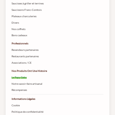
Saucisses à griller et terrines
Saucissons Franc-Comtois
Plateaux charcuteries
Divers
Nos coffrets
Bons cadeaux
Professionnels
Revendeurs partenaires
Restaurants partenaires
Associations / CE
Nos Produits Ont Une Histoire
Le Papy Gaby
Notre savoir-faire artisanal
Récompenses
Informations Légales
Cookie
Politique de confidentialité