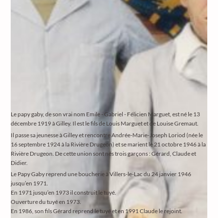
Le papy gaby, de son vrai nom Emile - Gabriel - Félicien Marguet, est né le 13
décembre 1919 à Gilley. Il est le fils de Louis Marguet et de Louise Gremaut.
Il passe sa jeunesse à Gilley et rencontre Andrée-Marie-Joseph Loriod (née le
16 septembre 1924 à la Rivière Drugeon) et se marient le 21 octobre 1946 à la
Rivière Drugeon. De cette union sont nés trois garçons : Gérard, Claude et
Didier.
Le Papy Gaby reprend une boucherie à Villers-le-Lac du 24 janvier 1946
jusqu’en 1971.
En 1971 jusqu’en 1973 il construit le tuyé.
Ouverture du tuyé en 1973.
En 1986, son fils Gérard reprend le tuyé et en 1991 Claude le rejoint.