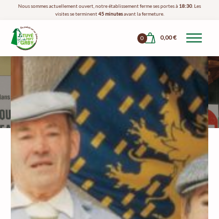
Nous sommes actuellement ouvert, notre établissement ferme ses portes à
18:30
. Les
visites se terminent
45 minutes
avant la fermeture.
0,00
€
0
L'histoire Du
Papy Gaby
Qui Est Le Papy Gaby ?