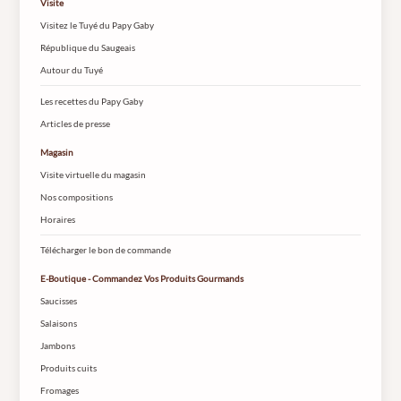
Visite
Visitez le Tuyé du Papy Gaby
République du Saugeais
Autour du Tuyé
Les recettes du Papy Gaby
Articles de presse
Magasin
Visite virtuelle du magasin
Nos compositions
Horaires
Télécharger le bon de commande
E-Boutique - Commandez Vos Produits Gourmands
Saucisses
Salaisons
Jambons
Produits cuits
Fromages