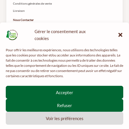
Conditions générales de vente
Livraison
Nous Contacter
Le Tuyé du Papy Gaby
Gérer le consentement aux
2 rue les Coteys
25650 Gilley
cookies
Pour offrir les meilleures expériences, nous utilisons des technologies telles
que les cookies pour stocker et/ou accéder aux informations des appareils. Le
fait de consentir à ces technologies nous permettra de traiter des données
telles que le comportement de navigation ou les ID uniques sur ce site. Le fait de
ne pas consentir ou de retirer son consentement peut avoir un effet négatif sur
certaines caractéristiques et fonctions.
Pour votre santé, pratiquez une activité physique régulière -
mangerbouger.fr
Interdiction de vente de boissons alcooliques aux mineurs de
Accepter
moins de 18 ans
La preuve de majorité de l’acheteur est exigée au moment de la
Refuser
vente en ligne.
CODE DE LA SANTÉ PUBLIQUE, ART. L 3342-1 ET L3353-3
Voir les préférences
2026 © Le Papy Gaby.