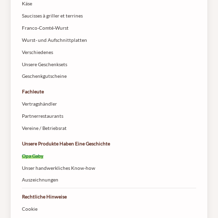
Käse
Saucisses à griller et terrines
Franco-Comté-Wurst
Wurst- und Aufschnittplatten
Verschiedenes
Unsere Geschenksets
Geschenkgutscheine
Fachleute
Vertragshändler
Partnerrestaurants
Vereine / Betriebsrat
Unsere Produkte Haben Eine Geschichte
Opa Gaby
Unser handwerkliches Know-how
Auszeichnungen
Rechtliche Hinweise
Cookie