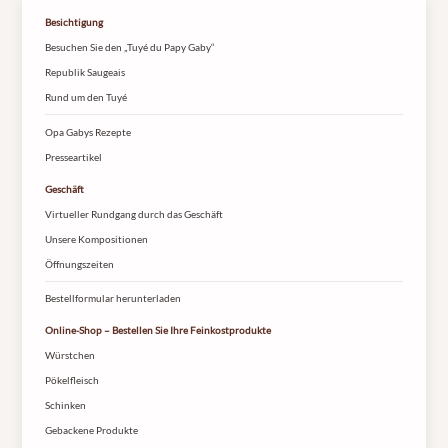
Besichtigung
Besuchen Sie den „Tuyé du Papy Gaby“
Republik Saugeais
Rund um den Tuyé
Opa Gabys Rezepte
Presseartikel
Geschäft
Virtueller Rundgang durch das Geschäft
Unsere Kompositionen
Öffnungszeiten
Bestellformular herunterladen
Online-Shop – Bestellen Sie Ihre Feinkostprodukte
Würstchen
Pökelfleisch
Schinken
Gebackene Produkte