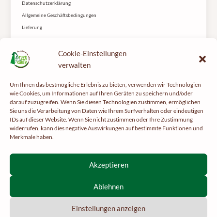
Datenschutzerklärung
Allgemeine Geschäftsbedingungen
Lieferung
Kontakt
Cookie-Einstellungen
Le Tuyé du Papy Gaby
2 rue les Coteys
verwalten
25650 Gilley
Um Ihnen das bestmögliche Erlebnis zu bieten, verwenden wir Technologien
wie Cookies, um Informationen auf Ihren Geräten zu speichern und/oder
darauf zuzugreifen. Wenn Sie diesen Technologien zustimmen, ermöglichen
Sie uns die Verarbeitung von Daten wie Ihrem Surfverhalten oder eindeutigen
IDs auf dieser Website. Wenn Sie nicht zustimmen oder Ihre Zustimmung
widerrufen, kann dies negative Auswirkungen auf bestimmte Funktionen und
Merkmale haben.
Tun Sie Ihrer Gesundheit etwas Gutes und treiben Sie regelmäßig Sport –
mangerbouger.fr
Interdiction de vente de boissons alcooliques aux mineurs de
Akzeptieren
moins de 18 ans
La preuve de majorité de l’acheteur est exigée au moment de la
Ablehnen
vente en ligne.
CODE DE LA SANTÉ PUBLIQUE, ART. L 3342-1 ET L3353-3
Einstellungen anzeigen