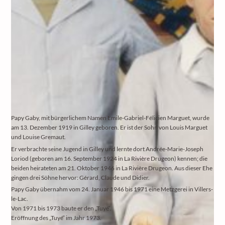
Papy Gaby, mit bürgerlichem Namen Emile-Gabriel-Félicien Marguet, wurde
am 13. Dezember 1919 in Gilley geboren. Er ist der Sohn von Louis Marguet
und Louise Gremaut.
Er verbrachte seine Jugend in Gilley und lernte dort Andrée-Marie-Joseph
Loriod (geboren am 16. September 1924 in La Rivière Drugeon) kennen; die
beiden heirateten am 21. Oktober 1946 in La Rivière Drugeon. Aus dieser Ehe
gingen drei Söhne hervor: Gérard, Claude und Didier.
Papy Gaby übernahm vom 24. Januar 1946 bis 1971 eine Metzgerei in Villers-
le-Lac.
Von 1971 bis 1973 baute er den „Tuyé“.
Eröffnung des „Tuyé“ im Jahr 1973.