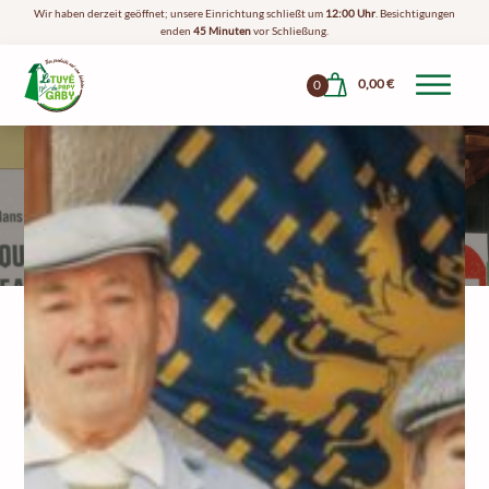
Wir haben derzeit geöffnet; unsere Einrichtung schließt um
12:00 Uhr
. Besichtigungen
enden
45 Minuten
vor Schließung.
0,00
€
0
Die Geschichte Von
Opa Gaby
Wer Ist Papy Gaby?