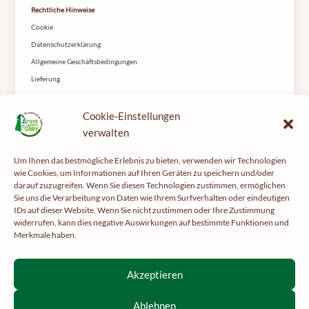
Rechtliche Hinweise
Cookie
Datenschutzerklärung
Allgemeine Geschäftsbedingungen
Lieferung
Kontakt
Cookie-Einstellungen
Le Tuyé du Papy Gaby
2 rue les Coteys
verwalten
25650 Gilley
Um Ihnen das bestmögliche Erlebnis zu bieten, verwenden wir Technologien
wie Cookies, um Informationen auf Ihren Geräten zu speichern und/oder
darauf zuzugreifen. Wenn Sie diesen Technologien zustimmen, ermöglichen
Sie uns die Verarbeitung von Daten wie Ihrem Surfverhalten oder eindeutigen
IDs auf dieser Website. Wenn Sie nicht zustimmen oder Ihre Zustimmung
widerrufen, kann dies negative Auswirkungen auf bestimmte Funktionen und
Merkmale haben.
Tun Sie Ihrer Gesundheit etwas Gutes und treiben Sie regelmäßig Sport –
mangerbouger.fr
Interdiction de vente de boissons alcooliques aux mineurs de
Akzeptieren
moins de 18 ans
La preuve de majorité de l’acheteur est exigée au moment de la
Ablehnen