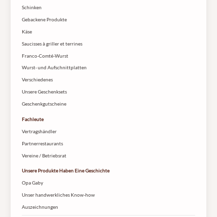
Schinken
Gebackene Produkte
Käse
Saucisses à griller et terrines
Franco-Comté-Wurst
Wurst- und Aufschnittplatten
Verschiedenes
Unsere Geschenksets
Geschenkgutscheine
Fachleute
Vertragshändler
Partnerrestaurants
Vereine / Betriebsrat
Unsere Produkte Haben Eine Geschichte
Opa Gaby
Unser handwerkliches Know-how
Auszeichnungen