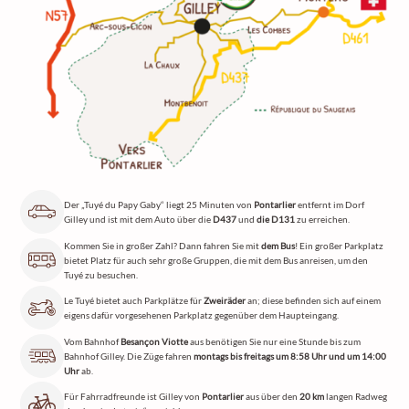
Der „Tuyé du Papy Gaby“ liegt 25 Minuten von
Pontarlier
entfernt im Dorf
Gilley und ist mit dem Auto über die
D437
und
die D131
zu erreichen.
Kommen Sie in großer Zahl? Dann fahren Sie mit
dem Bus
! Ein großer Parkplatz
bietet Platz für auch sehr große Gruppen, die mit dem Bus anreisen, um den
Tuyé zu besuchen.
Le Tuyé bietet auch Parkplätze für
Zweiräder
an; diese befinden sich auf einem
eigens dafür vorgesehenen Parkplatz gegenüber dem Haupteingang.
Vom Bahnhof
Besançon Viotte
aus benötigen Sie nur eine Stunde bis zum
Bahnhof Gilley. Die Züge fahren
montags bis freitags um 8:58 Uhr und um 14:00
Uhr
ab.
Für Fahrradfreunde ist Gilley von
Pontarlier
aus über den
20 km
langen Radweg