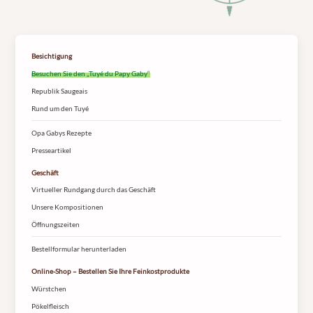
Besichtigung
Besuchen Sie den „Tuyé du Papy Gaby“
Republik Saugeais
Rund um den Tuyé
Opa Gabys Rezepte
Presseartikel
Geschäft
Virtueller Rundgang durch das Geschäft
Unsere Kompositionen
Öffnungszeiten
Bestellformular herunterladen
Online-Shop – Bestellen Sie Ihre Feinkostprodukte
Würstchen
Pökelfleisch