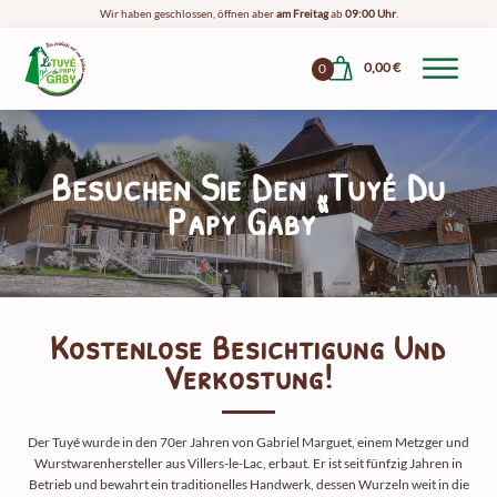
Wir haben geschlossen, öffnen aber
am Freitag
ab
09:00 Uhr
.
0,00
€
0
Besuchen Sie Den „Tuyé Du
Papy Gaby“
Kostenlose Besichtigung Und
Verkostung!
Der Tuyé wurde in den 70er Jahren von Gabriel Marguet, einem Metzger und
Wurstwarenhersteller aus Villers-le-Lac, erbaut. Er ist seit fünfzig Jahren in
Betrieb und bewahrt ein traditionelles Handwerk, dessen Wurzeln weit in die