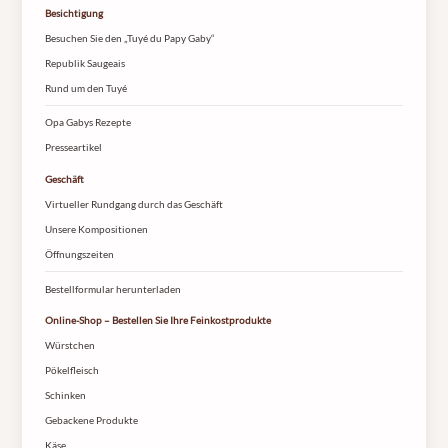
Besichtigung
Besuchen Sie den „Tuyé du Papy Gaby“
Republik Saugeais
Rund um den Tuyé
Opa Gabys Rezepte
Presseartikel
Geschäft
Virtueller Rundgang durch das Geschäft
Unsere Kompositionen
Öffnungszeiten
Bestellformular herunterladen
Online-Shop – Bestellen Sie Ihre Feinkostprodukte
Würstchen
Pökelfleisch
Schinken
Gebackene Produkte
Käse