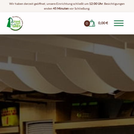
Wir haben derzeit geöffnet; unsere Einrichtung schließt um
12:00 Uhr
. Besichtigungen
enden
45 Minuten
vor Schließung.
0,00
€
0