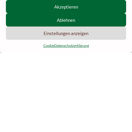
Öffnungszeiten
Akzeptieren
Bestellformular herunterladen
Ablehnen
Online-Shop – Bestellen Sie Ihre Feinkostprodukte
Einstellungen anzeigen
Würstchen
Pökelfleisch
Cookie
Datenschutzerklärung
Deutsch
Schinken
Gebackene Produkte
Käse
Saucisses à griller et terrines
Franco-Comté-Wurst
Wurst- und Aufschnittplatten
Verschiedenes
Unsere Geschenksets
Geschenkgutscheine
Fachleute
Vertragshändler
Partnerrestaurants