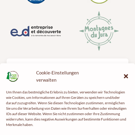
Besichtigung
Cookie-Einstellungen
Besuchen Sie den „Tuyé du Papy Gaby“
verwalten
Republik Saugeais
Rund um den Tuyé
Um Ihnen das bestmögliche Erlebnis zu bieten, verwenden wir Technologien
wie Cookies, um Informationen auf Ihren Geräten zu speichern und/oder
Opa Gabys Rezepte
darauf zuzugreifen. Wenn Sie diesen Technologien zustimmen, ermöglichen
Sie uns die Verarbeitung von Daten wie Ihrem Surfverhalten oder eindeutigen
Presseartikel
IDs auf dieser Website. Wenn Sie nicht zustimmen oder Ihre Zustimmung
Geschäft
widerrufen, kann dies negative Auswirkungen auf bestimmte Funktionen und
Merkmale haben.
Virtueller Rundgang durch das Geschäft
Unsere Kompositionen