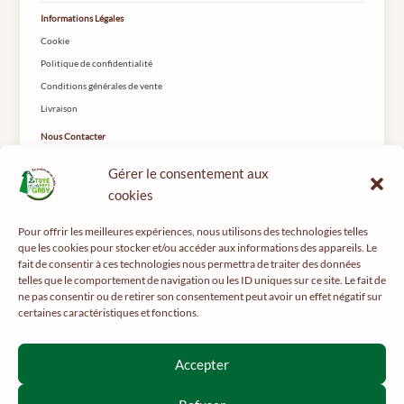
Informations Légales
Cookie
Politique de confidentialité
Conditions générales de vente
Livraison
Nous Contacter
Le Tuyé du Papy Gaby
Gérer le consentement aux
2 rue les Coteys
25650 Gilley
cookies
Pour offrir les meilleures expériences, nous utilisons des technologies telles
que les cookies pour stocker et/ou accéder aux informations des appareils. Le
fait de consentir à ces technologies nous permettra de traiter des données
telles que le comportement de navigation ou les ID uniques sur ce site. Le fait de
ne pas consentir ou de retirer son consentement peut avoir un effet négatif sur
certaines caractéristiques et fonctions.
Pour votre santé, pratiquez une activité physique régulière -
mangerbouger.fr
Interdiction de vente de boissons alcooliques aux mineurs de
Accepter
moins de 18 ans
La preuve de majorité de l’acheteur est exigée au moment de la