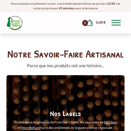
Nous sommes actuellement ouvert, notre établissement ferme ses portes à
12:00
. Les
visites se terminent
45 minutes
avant la fermeture.
0,00
€
0
Notre Savoir-Faire Artisanal
Parce que nos produits ont une histoire...
Nos Labels
Toutes deux originaires de Franche-Comté, les saucisses de
Morteau
et
Montbéliard
sont des emblèmes de la gastronomie régionale.