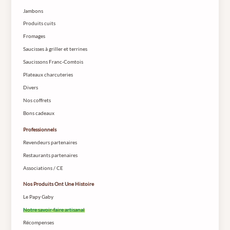
Jambons
Produits cuits
Fromages
Saucisses à griller et terrines
Saucissons Franc-Comtois
Plateaux charcuteries
Divers
Nos coffrets
Bons cadeaux
Professionnels
Revendeurs partenaires
Restaurants partenaires
Associations / CE
Nos Produits Ont Une Histoire
Le Papy Gaby
Notre savoir-faire artisanal
Récompenses