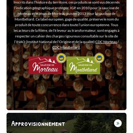
Inscrits dans l’histoire du territoire, ces produits se sont vus décernés
l’indication géographique protégée, IGP, en 2010 pour la saucisse de
Morteau et le Jésus de Morteau puis en 2013 pour la saucisse de
Montbéliard. Ce label européen, gage de qualité, préserve le nom du
produit de toute concurrence dans toute l’union européenne. Tous
les acteurs de la filière, de l’é leveur au transformateur, sont engagés à
respecter un cahier des charges rigoureux consultable sur le site de
l’INAO (Institut National de l’Origine et de la qualité)
CDC Morteau
/
CDC Montbéliard
.
Approvisionnement