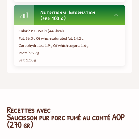
Nutritional Information
(per 100 g)
Calories: 1,853 kJ (448 kcal)
Fat: 36.3 g Of which saturated fat: 14.2 g
Carbohydrates: 1.9 g Of which sugars: 1.6 g
Protein: 29 g
Salt: 5.58 g
Recettes avec
Saucisson pur porc fumé au comté AOP
(270 gr)