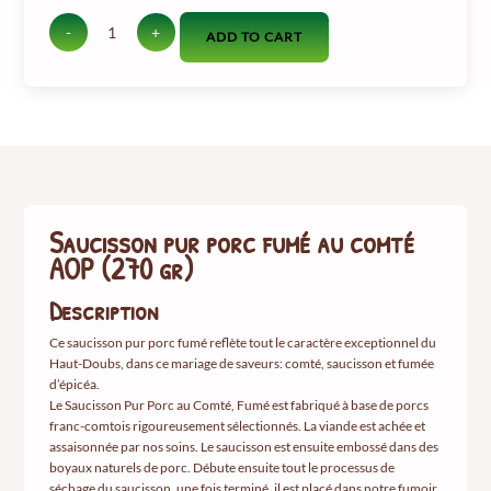
-
+
ADD TO CART
quantité
de
Saucisson
pur
porc
fumé
au
comté
AOP
Saucisson pur porc fumé au comté
(270
AOP (270 gr)
gr)
Description
Ce saucisson pur porc fumé reflète tout le caractère exceptionnel du
Haut-Doubs, dans ce mariage de saveurs: comté, saucisson et fumée
d’épicéa.
Le Saucisson Pur Porc au Comté, Fumé est fabriqué à base de porcs
franc-comtois rigoureusement sélectionnés. La viande est achée et
assaisonnée par nos soins. Le saucisson est ensuite embossé dans des
boyaux naturels de porc. Débute ensuite tout le processus de
séchage du saucisson, une fois terminé, il est placé dans notre fumoir