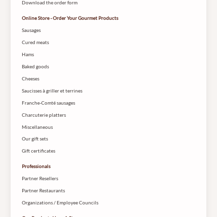
Download the order form
Online Store - Order Your Gourmet Products
Sausages
Cured meats
Hams
Baked goods
Cheeses
Saucisses à griller et terrines
Franche-Comté sausages
Charcuterie platters
Miscellaneous
Our gift sets
Gift certificates
Professionals
Partner Resellers
Partner Restaurants
Organizations / Employee Councils