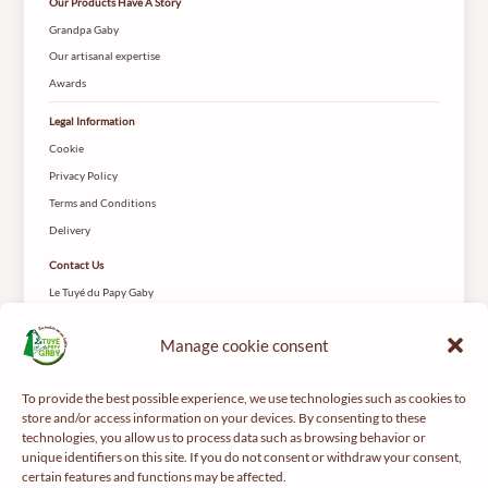
Our Products Have A Story
Grandpa Gaby
Our artisanal expertise
Awards
Legal Information
Cookie
Privacy Policy
Terms and Conditions
Delivery
Contact Us
Le Tuyé du Papy Gaby
2 Rue des Coteys
25650 Gilley
Manage cookie consent
To provide the best possible experience, we use technologies such as cookies to
store and/or access information on your devices. By consenting to these
technologies, you allow us to process data such as browsing behavior or
unique identifiers on this site. If you do not consent or withdraw your consent,
certain features and functions may be affected.
For your health, get regular exercise -
mangerbouger.fr