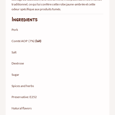
traditionnel, ce qui lui confère cette robe jaune-ambrée et cette
odeur spécifique aux produits fumés.
Ingredients
Pork
Comté AOP (7%)
(lait)
Salt
Dextrose
Sugar
Spices and herbs
Preservative: E252
Natural flavors