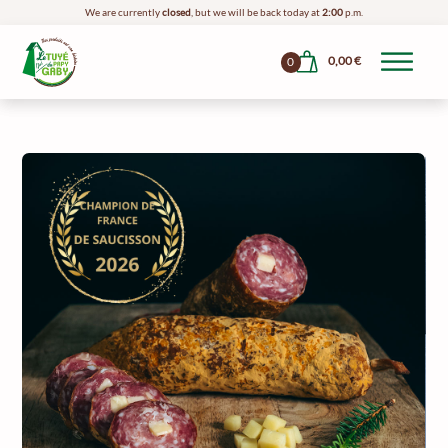
We are currently
closed
, but we will be back today at
2:00
p.m.
0,00
€
0