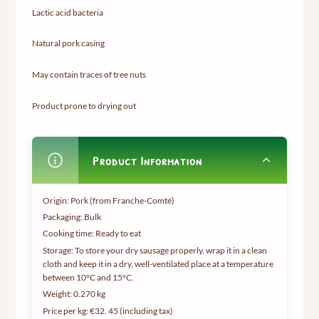
Lactic acid bacteria
Natural pork casing
May contain traces of tree nuts
Product prone to drying out
Product Information
Origin: Pork (from Franche-Comté)
Packaging: Bulk
Cooking time: Ready to eat
Storage: To store your dry sausage properly, wrap it in a clean
cloth and keep it in a dry, well-ventilated place at a temperature
between 10°C and 15°C.
Weight:
0.270 kg
Price per kg: €32.
45 (including tax
)