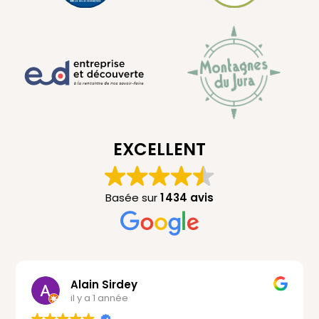
EXCELLENT
Basée sur
1 434 avis
Alain Sirdey
Am
il y a 1 année
il