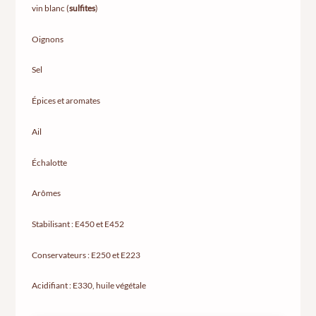
vin blanc (
sulfites
)
Oignons
Sel
Épices et aromates
Ail
Échalotte
Arômes
Stabilisant : E450 et E452
Conservateurs : E250 et E223
Acidifiant : E330, huile végétale