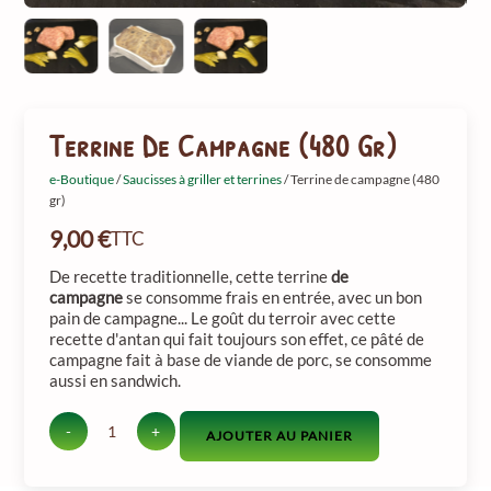
Terrine De Campagne (480 Gr)
e-Boutique
/
Saucisses à griller et terrines
/ Terrine de campagne (480
gr)
9,00
€
TTC
De recette traditionnelle, cette terrine
de
campagne
se consomme frais en entrée, avec un bon
pain de campagne... Le goût du terroir avec cette
recette d'antan qui fait toujours son effet, ce pâté de
campagne fait à base de viande de porc, se consomme
aussi en sandwich.
-
+
AJOUTER AU PANIER
quantité
de