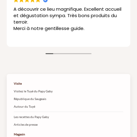
ouvrir ce lieu magnifique. Excellent accueil
Trop bien, qu'elle belle découverte,aut
gustation sympa. Très bons produits du
l'accueil 
.
plus la s
 à notre gentillesse guide.
superbe.
Je revien
Lire la suit
Visite
Visitez le Tuyé du Papy Gaby
République du Saugeais
Autour du Tuyé
Les recettes du Papy Gaby
Articles de presse
Magasin