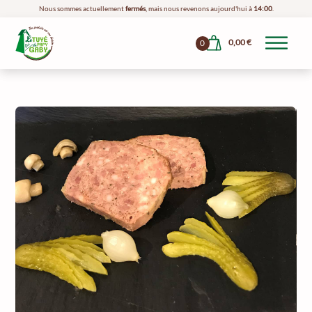
Nous sommes actuellement
fermés
, mais nous revenons aujourd'hui à
14:00
.
0,00
€
0