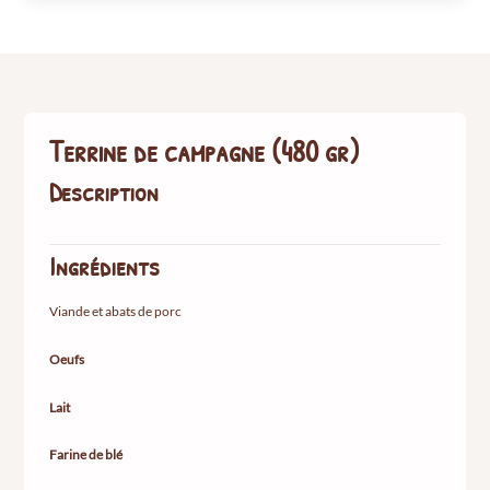
Terrine
de
campagne
(480
gr)
Terrine de campagne (480 gr)
Description
Ingrédients
Viande et abats de porc
Oeufs
Lait
Farine de blé