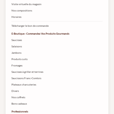
Visite virtuelle du magasin
Nos compositions
Horaires
Télécharger le bon de commande
E-Boutique - Commandez Vos Produits Gourmands
Saucisses
Salaisons
Jambons
Produits cuits
Fromages
Saucisses à griller et terrines
Saucissons Franc-Comtois
Plateaux charcuteries
Divers
Nos coffrets
Bons cadeaux
Professionnels