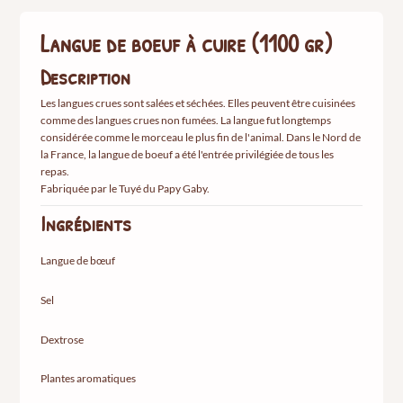
(1100
gr)
Langue de boeuf à cuire (1100 gr)
Description
Les langues crues sont salées et séchées. Elles peuvent être cuisinées
comme des langues crues non fumées. La langue fut longtemps
considérée comme le morceau le plus fin de l'animal. Dans le Nord de
la France, la langue de boeuf a été l'entrée privilégiée de tous les
repas.
Fabriquée par le Tuyé du Papy Gaby.
Ingrédients
Langue de bœuf
Sel
Dextrose
Plantes aromatiques