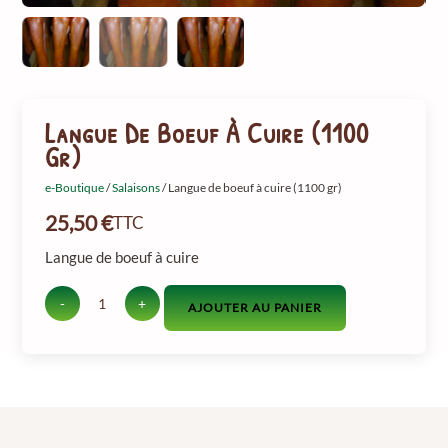
Langue De Boeuf À Cuire (1100
Gr)
e-Boutique
/
Salaisons
/ Langue de boeuf à cuire (1100 gr)
25,50
€
TTC
Langue de boeuf à cuire
-
+
AJOUTER AU PANIER
quantité
de
Langue
de
boeuf
à
cuire