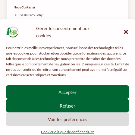
Nous Contacter
Le Tuyé du Papy Gaby
2 rue les Coteys
25650 Gilley
Gérer le consentement aux
cookies
Pour offrir les meilleures expériences, nous utilisons des technologies telles
que les cookies pour stocker et/ou accéder aux informations des appareils. Le
fait de consentir à ces technologies nous permettra de traiter des données
telles que le comportement de navigation ou les ID uniques sur ce site. Le fait de
Pour votre santé, pratiquez une activité physique régulière -
mangerbouger.fr
ne pas consentir ou de retirer son consentement peut avoir un effet négatif sur
certaines caractéristiques et fonctions.
Interdiction de vente de boissons alcooliques aux mineurs de
moins de 18 ans
Accepter
La preuve de majorité de l’acheteur est exigée au moment de la
vente en ligne.
Refuser
CODE DE LA SANTÉ PUBLIQUE, ART. L 3342-1 ET L3353-3
Voir les préférences
2026 © Le Papy Gaby.
Cookie
Politique de confidentialité
Français