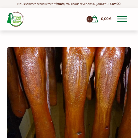
Nous sommes actuellement
fermés
, mais nous revenons aujourd'hui à
09:00
.
0,00
€
0