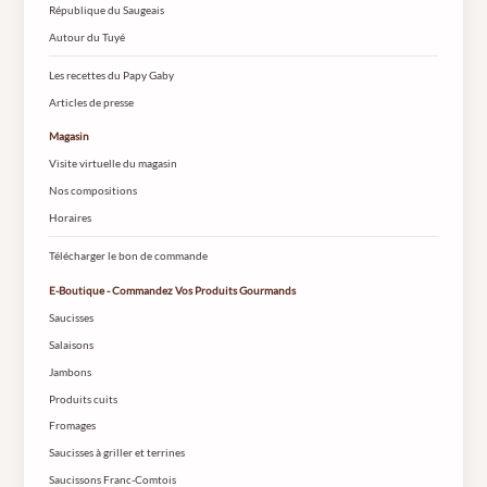
République du Saugeais
Autour du Tuyé
Les recettes du Papy Gaby
Articles de presse
Magasin
Visite virtuelle du magasin
Nos compositions
Horaires
Télécharger le bon de commande
E-Boutique - Commandez Vos Produits Gourmands
Saucisses
Salaisons
Jambons
Produits cuits
Fromages
Saucisses à griller et terrines
Saucissons Franc-Comtois