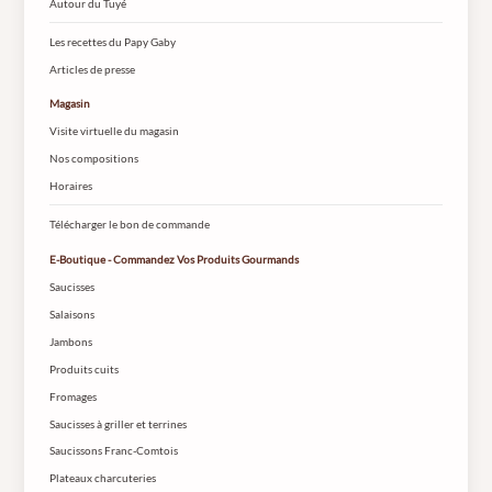
Autour du Tuyé
Les recettes du Papy Gaby
Articles de presse
Magasin
Visite virtuelle du magasin
Nos compositions
Horaires
Télécharger le bon de commande
E-Boutique - Commandez Vos Produits Gourmands
Saucisses
Salaisons
Jambons
Produits cuits
Fromages
Saucisses à griller et terrines
Saucissons Franc-Comtois
Plateaux charcuteries