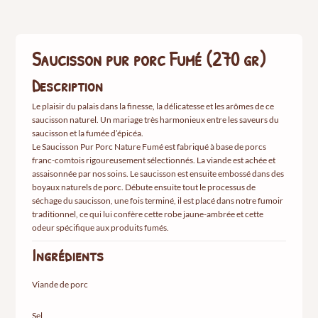
Fumé
(270
gr)
Saucisson pur porc Fumé (270 gr)
Description
Le plaisir du palais dans la finesse, la délicatesse et les arômes de ce
saucisson naturel. Un mariage très harmonieux entre les saveurs du
saucisson et la fumée d’épicéa.
Le Saucisson Pur Porc Nature Fumé est fabriqué à base de porcs
franc-comtois rigoureusement sélectionnés. La viande est achée et
assaisonnée par nos soins. Le saucisson est ensuite embossé dans des
boyaux naturels de porc. Débute ensuite tout le processus de
séchage du saucisson, une fois terminé, il est placé dans notre fumoir
traditionnel, ce qui lui confère cette robe jaune-ambrée et cette
odeur spécifique aux produits fumés.
Ingrédients
Viande de porc
Sel