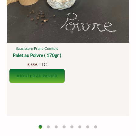
Saucissons Franc-Comtois
Palet au Poivre ( 170gr )
TTC
5,55
€
AJOUTER AU PANIER