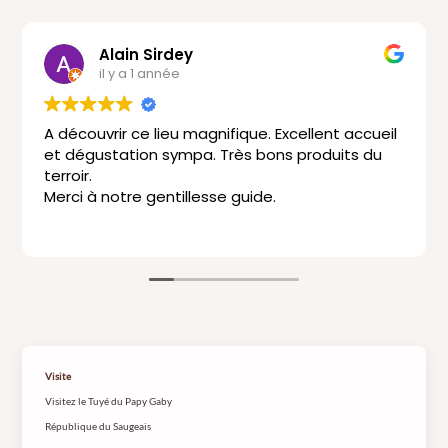
Alain Sirdey
il y a 1 année
A découvrir ce lieu magnifique. Excellent accueil
Trop
et dégustation sympa. Très bons produits du
l
terroir.
p
Merci à notre gentillesse guide.
J
L
Visite
Visitez le Tuyé du Papy Gaby
République du Saugeais