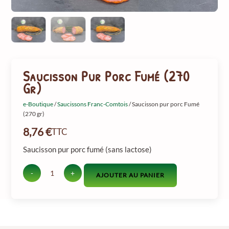
Saucisson Pur Porc Fumé (270
Gr)
e-Boutique
/
Saucissons Franc-Comtois
/ Saucisson pur porc Fumé
(270 gr)
8,76
€
TTC
Saucisson pur porc fumé (sans lactose)
-
+
AJOUTER AU PANIER
quantité
de
Saucisson
pur
porc