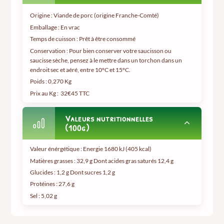
Origine : Viande de porc (origine Franche-Comté)
Emballage : En vrac
Temps de cuisson : Prêt à être consommé
Conservation : Pour bien conserver votre saucisson ou
saucisse sèche, pensez à le mettre dans un torchon dans un
endroit sec et aéré, entre 10°C et 15°C.
Poids :
0,270 Kg
Prix au Kg :
32€45 TTC
Valeurs nutritionnelles
(100g)
Valeur énérgétique : Energie 1680 kJ (405 kcal)
Matières grasses : 32,9 g Dont acides gras saturés 12,4 g
Glucides : 1,2 g Dont sucres 1,2 g
Protéines : 27,6 g
Sel : 5,02 g