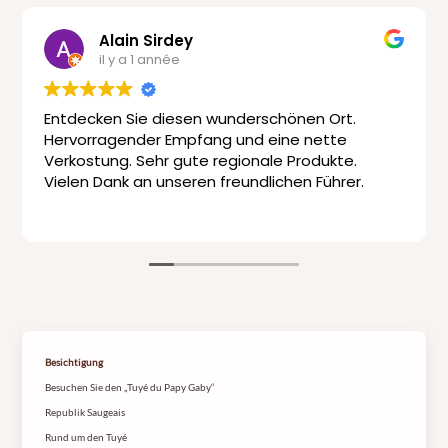
Alain Sirdey
il y a 1 année
Entdecken Sie diesen wunderschönen Ort.
E
Hervorragender Empfang und eine nette
s
Verkostung. Sehr gute regionale Produkte.
d
Vielen Dank an unseren freundlichen Führer.
m
I
Li
Besichtigung
Besuchen Sie den „Tuyé du Papy Gaby“
Republik Saugeais
Rund um den Tuyé