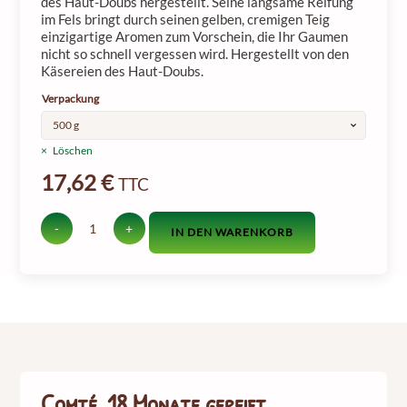
des Haut-Doubs hergestellt. Seine langsame Reifung
im Fels bringt durch seinen gelben, cremigen Teig
einzigartige Aromen zum Vorschein, die Ihr Gaumen
nicht so schnell vergessen wird. Hergestellt von den
Käsereien des Haut-Doubs.
Verpackung
Löschen
17,62
€
TTC
-
+
IN DEN WARENKORB
Menge
an
Comté
(18
Monate
gereift)
Comté, 18 Monate gereift