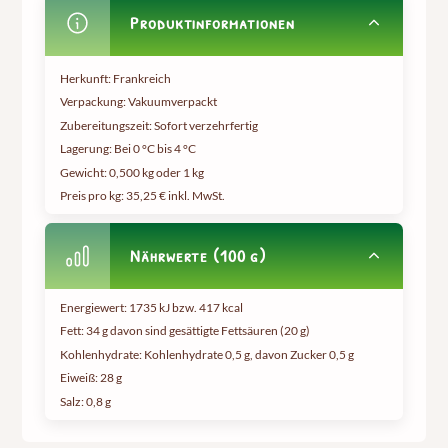
Produktinformationen
Herkunft: Frankreich
Verpackung: Vakuumverpackt
Zubereitungszeit: Sofort verzehrfertig
Lagerung: Bei 0 °C bis 4 °C
Gewicht:
0,500 kg oder 1 kg
Preis pro kg:
35,25 € inkl. MwSt.
Nährwerte (100 g)
Energiewert: 1735 kJ bzw. 417 kcal
Fett: 34 g davon sind gesättigte Fettsäuren (20 g)
Kohlenhydrate: Kohlenhydrate 0,5 g, davon Zucker 0,5 g
Eiweiß: 28 g
Salz: 0,8 g