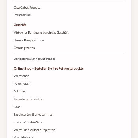
Opa Gabys Rezepte
Presseartikel
Geschäft
Virtueller Rundgang durch das Geschäft
Unsere Kompositionen
Öffnungszeiten
Bestellformular herunterladen
Online-Shop – Bestellen Sie Ihre Feinkostprodukte
Würstchen
Pökelfleisch
Schinken
Gebackene Produkte
Käse
Saucisses à griller et terrines
Franco-Comté-Wurst
Wurst- und Aufschnittplatten
Verschiedenes