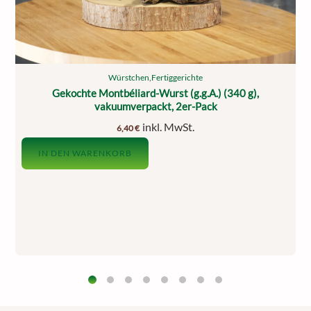
Würstchen
,
Fertiggerichte
Gekochte Montbéliard-Wurst (g.g.A.) (340 g),
vakuumverpackt, 2er-Pack
inkl. MwSt.
6,40
€
IN DEN WARENKORB