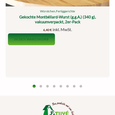
Würstchen
,
Fertiggerichte
Gekochte Montbéliard-Wurst (g.g.A.) (340 g),
vakuumverpackt, 2er-Pack
inkl. MwSt.
6,40
€
IN DEN WARENKORB