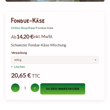
Fondue-Käse
Online-Shop
/
Käse
/ Fondue-Käse
14,20
€
inkl. MwSt.
Ab
Schweizer Fondue-Käse-Mischung.
Verpackung
Löschen
20,65
€
TTC
-
+
IN DEN WARENKORB
Menge
an
Fondue-
Käse