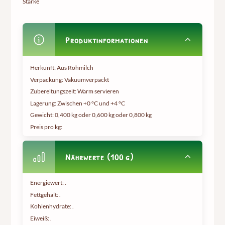
Stärke
Produktinformationen
Herkunft: Aus Rohmilch
Verpackung: Vakuumverpackt
Zubereitungszeit: Warm servieren
Lagerung: Zwischen +0 °C und +4 °C
Gewicht:
0,400 kg oder 0,600 kg oder 0,800 kg
Preis pro kg:
Nährwerte (100 g)
Energiewert: .
Fettgehalt: .
Kohlenhydrate: .
Eiweiß: .