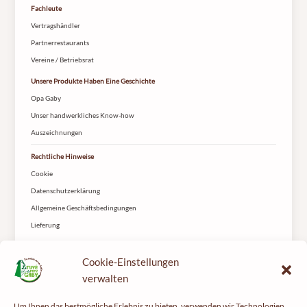
Fachleute
Vertragshändler
Partnerrestaurants
Vereine / Betriebsrat
Unsere Produkte Haben Eine Geschichte
Opa Gaby
Unser handwerkliches Know-how
Auszeichnungen
Rechtliche Hinweise
Cookie
Datenschutzerklärung
Allgemeine Geschäftsbedingungen
Lieferung
Kontakt
Cookie-Einstellungen
Le Tuyé du Papy Gaby
2 rue les Coteys
verwalten
25650 Gilley
Um Ihnen das bestmögliche Erlebnis zu bieten, verwenden wir Technologien