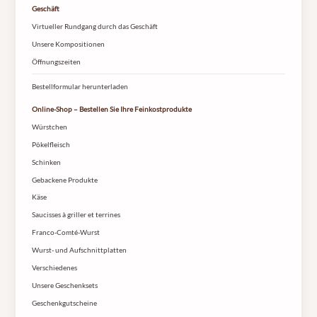
Geschäft
Virtueller Rundgang durch das Geschäft
Unsere Kompositionen
Öffnungszeiten
Bestellformular herunterladen
Online-Shop – Bestellen Sie Ihre Feinkostprodukte
Würstchen
Pökelfleisch
Schinken
Gebackene Produkte
Käse
Saucisses à griller et terrines
Franco-Comté-Wurst
Wurst- und Aufschnittplatten
Verschiedenes
Unsere Geschenksets
Geschenkgutscheine