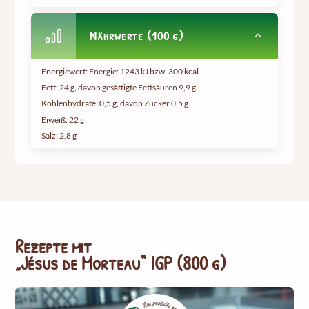
Nährwerte (100 g)
Energiewert: Energie: 1243 kJ bzw. 300 kcal
Fett: 24 g, davon gesättigte Fettsäuren 9,9 g
Kohlenhydrate: 0,5 g, davon Zucker 0,5 g
Eiweiß: 22 g
Salz: 2,8 g
Rezepte mit
„Jésus de Morteau“ IGP (800 g)