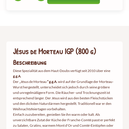
Menge
an
„Jésus
de
Morteau“
IGP
(800
g)
Jésus de Morteau IGP (800 g)
Beschreibung
Diese Spezialität aus dem Haut-Doubs verfügt seit 2010 über eine
g.g.A
.
Der „Jésus de Morteau
“ g.g.A.
wird auf der Grundlage der Morteau-
Wurst hergestellt, unterscheidet sich jedoch durch seine größere
und unregelmäßigere Form. Die Räucher- und Trocknungszeit ist
entsprechend länger. Der Jésus wird aus den besten Fleischstücken
und den dicksten Naturdärmen hergestellt. Traditionell war er den
Weihnachtsfeiertagen vorbehalten.
Einfach zuzubereiten, genießen Sie ihn warm oder kalt. Als
unverzichtbare Zutat der Küche der Franche-Comté passt er perfekt
zu Salaten, Gratins, warmem Mont d'Or und Comté-Eintöpfen oder