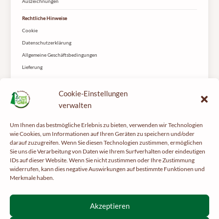
Auszeichnungen
Rechtliche Hinweise
Cookie
Datenschutzerklärung
Allgemeine Geschäftsbedingungen
Lieferung
Kontakt
Cookie-Einstellungen
Le Tuyé du Papy Gaby
2 rue les Coteys
verwalten
25650 Gilley
Um Ihnen das bestmögliche Erlebnis zu bieten, verwenden wir Technologien
wie Cookies, um Informationen auf Ihren Geräten zu speichern und/oder
darauf zuzugreifen. Wenn Sie diesen Technologien zustimmen, ermöglichen
Sie uns die Verarbeitung von Daten wie Ihrem Surfverhalten oder eindeutigen
IDs auf dieser Website. Wenn Sie nicht zustimmen oder Ihre Zustimmung
widerrufen, kann dies negative Auswirkungen auf bestimmte Funktionen und
Merkmale haben.
Tun Sie Ihrer Gesundheit etwas Gutes und treiben Sie regelmäßig Sport –
mangerbouger.fr
Interdiction de vente de boissons alcooliques aux mineurs de
Akzeptieren
moins de 18 ans