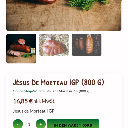
Jésus De Morteau IGP (800 G)
Online-Shop
/
Würste
/ Jésus de Morteau IGP (800 g)
16,85
€
inkl. MwSt.
Jesus de Morteau
IGP
-
+
IN DEN WARENKORB