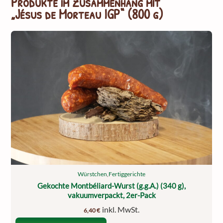
Produkte im Zusammenhang mit
„Jésus de Morteau IGP“ (800 g)
Würstchen
,
Fertiggerichte
Gekochte Montbéliard-Wurst (g.g.A.) (340 g),
vakuumverpackt, 2er-Pack
inkl. MwSt.
6,40
€