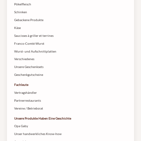
Pökelfleisch
Schinken
Gebackene Produkte
Käse
Saucisses à griller et terrines
Franco-Comté-Wurst
Wurst- und Aufschnittplatten
Verschiedenes
Unsere Geschenksets
Geschenkgutscheine
Fachleute
Vertragshändler
Partnerrestaurants
Vereine / Betriebsrat
Unsere Produkte Haben Eine Geschichte
Opa Gaby
Unser handwerkliches Know-how