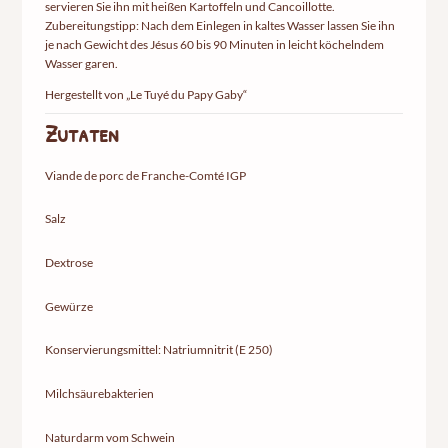
servieren Sie ihn mit heißen Kartoffeln und Cancoillotte.
Zubereitungstipp: Nach dem Einlegen in kaltes Wasser lassen Sie ihn
je nach Gewicht des Jésus 60 bis 90 Minuten in leicht köchelndem
Wasser garen.
Hergestellt von „Le Tuyé du Papy Gaby“
Zutaten
Viande de porc de Franche-Comté IGP
Salz
Dextrose
Gewürze
Konservierungsmittel: Natriumnitrit (E 250)
Milchsäurebakterien
Naturdarm vom Schwein