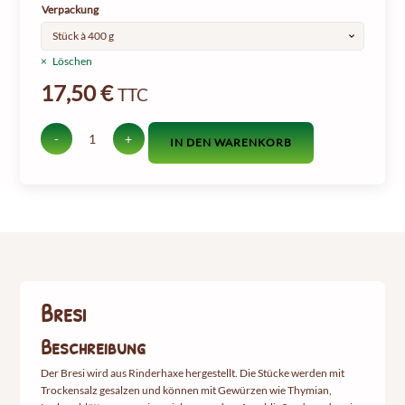
Verpackung
Löschen
17,50
€
TTC
-
+
IN DEN WARENKORB
Bresi-
Menge
Bresi
Beschreibung
Der Bresi wird aus Rinderhaxe hergestellt. Die Stücke werden mit
Trockensalz gesalzen und können mit Gewürzen wie Thymian,