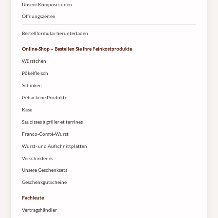
Unsere Kompositionen
Öffnungszeiten
Bestellformular herunterladen
Online-Shop – Bestellen Sie Ihre Feinkostprodukte
Würstchen
Pökelfleisch
Schinken
Gebackene Produkte
Käse
Saucisses à griller et terrines
Franco-Comté-Wurst
Wurst- und Aufschnittplatten
Verschiedenes
Unsere Geschenksets
Geschenkgutscheine
Fachleute
Vertragshändler