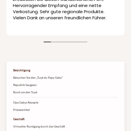
Hervorragender Empfang und eine nette
Verkostung. Sehr gute regionale Produkte.
Vielen Dank an unseren freundlichen Führer.
Besichtigung
Besuchen Sie den „Tuyé du Papy Gaby“
Republik Saugeais
Rund um den Tuyé
Opa Gabys Rezepte
Presseartikel
Geschäft
Virtueller Rundgang durch das Geschäft