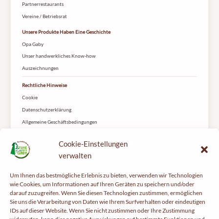
Partnerrestaurants
Vereine / Betriebsrat
Unsere Produkte Haben Eine Geschichte
Opa Gaby
Unser handwerkliches Know-how
Auszeichnungen
Rechtliche Hinweise
Cookie
Datenschutzerklärung
Allgemeine Geschäftsbedingungen
Lieferung
Cookie-Einstellungen
Kontakt
verwalten
Le Tuyé du Papy Gaby
2 rue les Coteys
Um Ihnen das bestmögliche Erlebnis zu bieten, verwenden wir Technologien
25650 Gilley
wie Cookies, um Informationen auf Ihren Geräten zu speichern und/oder
darauf zuzugreifen. Wenn Sie diesen Technologien zustimmen, ermöglichen
Sie uns die Verarbeitung von Daten wie Ihrem Surfverhalten oder eindeutigen
IDs auf dieser Website. Wenn Sie nicht zustimmen oder Ihre Zustimmung