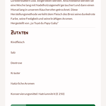
Lorbeerblättern usw. eingerieben werden. Anschließend werden sie
eine Woche lang mit Nadelholzsägemehl geräuchert und dann einen
Monat lang in unserem Räucherofen getrocknet. Diese
Herstellungsmethode verleiht dem Fleisch des Bresi seine dunkelrote
Farbe, seine Festigkeit und seine kräftigen Aromen.
Hergestellt von „Le Tuyé du Papy Gaby“
Zutaten
Rindfleisch
Salz
Dextrose
Kräuter
Natürliche Aromen
Konservierungsmittel: Natriumnitrit (E 250)