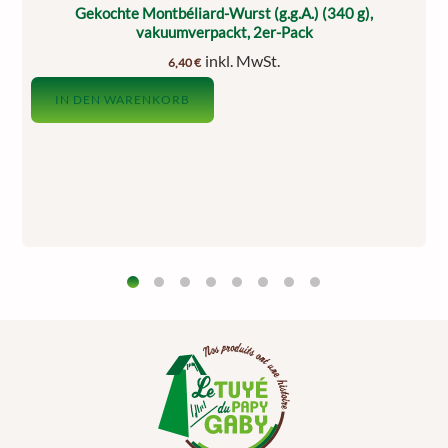
Gekochte Montbéliard-Wurst (g.g.A.) (340 g),
vakuumverpackt, 2er-Pack
inkl. MwSt.
6,40
€
IN DEN WARENKORB