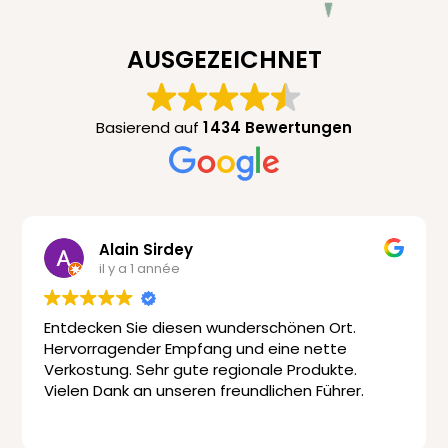
AUSGEZEICHNET
Basierend auf
1 434 Bewertungen
Alain Sirdey
il y a 1 année
decken Sie diesen wunderschönen Ort.
Einfach
vorragender Empfang und eine nette
sowohl
kostung. Sehr gute regionale Produkte.
die Fü
len Dank an unseren freundlichen Führer.
mit ein
Ich kom
Lire la s