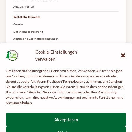
Auszeichnungen
Rechtliche Hinweise
Cookie
Datenschutzerklärung
Allgemeine Geschäftsbedingungen
Lieferung
Cookie-Einstellungen
Kontakt
verwalten
Le Tuyé du Papy Gaby
2 rue les Coteys
Um Ihnen das bestmögliche Erlebnis zu bieten, verwenden wir Technologien
25650 Gilley
wie Cookies, um Informationen auf Ihren Geräten zu speichern und/oder
darauf zuzugreifen. Wenn Sie diesen Technologien zustimmen, ermöglichen
Sie uns die Verarbeitung von Daten wie Ihrem Surfverhalten oder eindeutigen
IDs auf dieser Website. Wenn Sie nicht zustimmen oder Ihre Zustimmung
widerrufen, kann dies negative Auswirkungen auf bestimmte Funktionen und
Merkmale haben.
Tun Sie Ihrer Gesundheit etwas Gutes und treiben Sie regelmäßig Sport –
mangerbouger.fr
Akzeptieren
Interdiction de vente de boissons alcooliques aux mineurs de