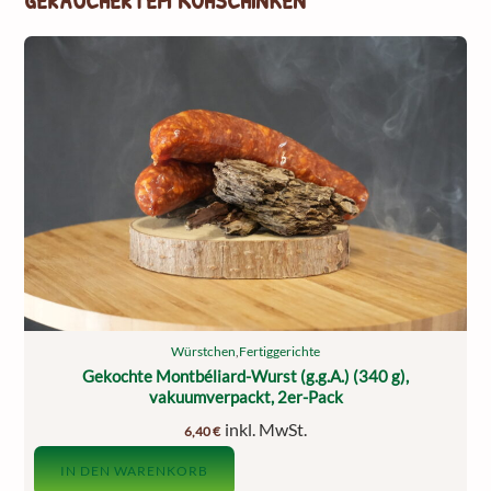
Würstchen
,
Fertiggerichte
Gekochte Montbéliard-Wurst (g.g.A.) (340 g),
vakuumverpackt, 2er-Pack
inkl. MwSt.
6,40
€
IN DEN WARENKORB