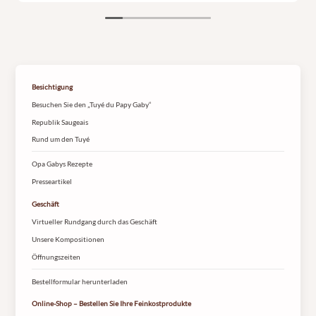
Besichtigung
Besuchen Sie den „Tuyé du Papy Gaby“
Republik Saugeais
Rund um den Tuyé
Opa Gabys Rezepte
Presseartikel
Geschäft
Virtueller Rundgang durch das Geschäft
Unsere Kompositionen
Öffnungszeiten
Bestellformular herunterladen
Online-Shop – Bestellen Sie Ihre Feinkostprodukte