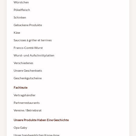
Würstchen
Pökelfleisch
Schinken
Gebackene Produkte
Käse
Saucisses à griller et terrines
Franco-Comté-Wurst
Wurst- und Aufschnittplatten
Verschiedenes
Unsere Geschenksets
Geschenkgutscheine
Fachleute
Vertragshändler
Partnerrestaurants
Vereine / Betriebsrat
Unsere Produkte Haben Eine Geschichte
Opa Gaby
Unser handwerkliches Know-how