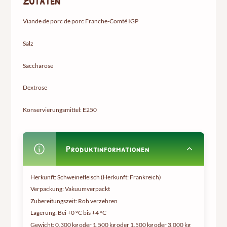
Zutaten
Viande de porc de porc Franche-Comté IGP
Salz
Saccharose
Dextrose
Konservierungsmittel: E250
Produktinformationen
Herkunft: Schweinefleisch (Herkunft: Frankreich)
Verpackung: Vakuumverpackt
Zubereitungszeit: Roh verzehren
Lagerung: Bei +0 °C bis +4 °C
Gewicht:
0,300 kg oder 1,500 kg oder 1,500 kg oder 3,000 kg