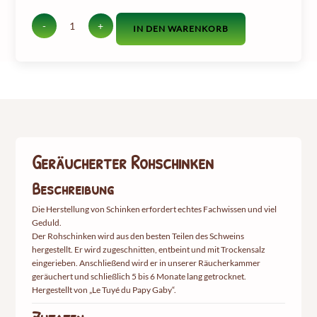
-
+
IN DEN WARENKORB
Menge
an
geräuchertem
Rohschinken
Geräucherter Rohschinken
Beschreibung
Die Herstellung von Schinken erfordert echtes Fachwissen und viel
Geduld.
Der Rohschinken wird aus den besten Teilen des Schweins
hergestellt. Er wird zugeschnitten, entbeint und mit Trockensalz
eingerieben. Anschließend wird er in unserer Räucherkammer
geräuchert und schließlich 5 bis 6 Monate lang getrocknet.
Hergestellt von „Le Tuyé du Papy Gaby“.