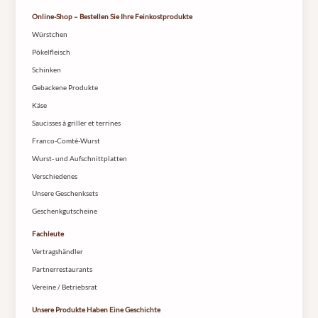
Online-Shop – Bestellen Sie Ihre Feinkostprodukte
Würstchen
Pökelfleisch
Schinken
Gebackene Produkte
Käse
Saucisses à griller et terrines
Franco-Comté-Wurst
Wurst- und Aufschnittplatten
Verschiedenes
Unsere Geschenksets
Geschenkgutscheine
Fachleute
Vertragshändler
Partnerrestaurants
Vereine / Betriebsrat
Unsere Produkte Haben Eine Geschichte