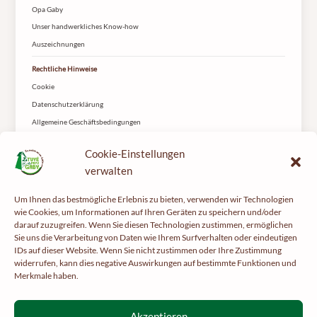
Opa Gaby
Unser handwerkliches Know-how
Auszeichnungen
Rechtliche Hinweise
Cookie
Datenschutzerklärung
Allgemeine Geschäftsbedingungen
Lieferung
Cookie-Einstellungen
Kontakt
verwalten
Le Tuyé du Papy Gaby
2 rue les Coteys
Um Ihnen das bestmögliche Erlebnis zu bieten, verwenden wir Technologien
25650 Gilley
wie Cookies, um Informationen auf Ihren Geräten zu speichern und/oder
darauf zuzugreifen. Wenn Sie diesen Technologien zustimmen, ermöglichen
Sie uns die Verarbeitung von Daten wie Ihrem Surfverhalten oder eindeutigen
IDs auf dieser Website. Wenn Sie nicht zustimmen oder Ihre Zustimmung
widerrufen, kann dies negative Auswirkungen auf bestimmte Funktionen und
Merkmale haben.
Tun Sie Ihrer Gesundheit etwas Gutes und treiben Sie regelmäßig Sport –
mangerbouger.fr
Akzeptieren