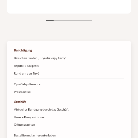
Besichtigung
Besuchen Sie den „Tuyé du Papy Gaby“
Republik Saugeais
Rund um den Tuyé
Opa Gabys Rezepte
Presseartikel
Geschäft
Virtueller Rundgang durch das Geschäft
Unsere Kompositionen
Öffnungszeiten
Bestellformular herunterladen