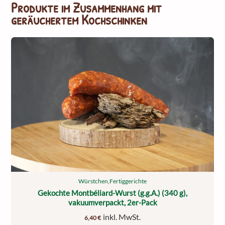
Produkte im Zusammenhang mit
geräuchertem Kochschinken
Würstchen
,
Fertiggerichte
Gekochte Montbéliard-Wurst (g.g.A.) (340 g),
vakuumverpackt, 2er-Pack
inkl. MwSt.
6,40
€