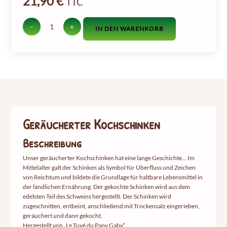
21,90
€
TTC
-
+
IN DEN WARENKORB
Menge
an
geräuchertem
Kochschinken
Geräucherter Kochschinken
Beschreibung
Unser geräucherter Kochschinken hat eine lange Geschichte... Im
Mittelalter galt der Schinken als Symbol für Überfluss und Zeichen
von Reichtum und bildete die Grundlage für haltbare Lebensmittel in
der ländlichen Ernährung. Der gekochte Schinken wird aus dem
edelsten Teil des Schweins hergestellt. Der Schinken wird
zugeschnitten, entbeint, anschließend mit Trockensalz eingerieben,
geräuchert und dann gekocht.
Hergestellt von „Le Tuyé du Papy Gaby“