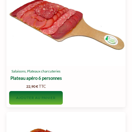
options
peuvent
être
choisies
sur
la
page
du
produit
Salaisons
,
Plateaux charcuteries
Plateau apéro 6 personnes
TTC
22,90
€
AJOUTER AU PANIER