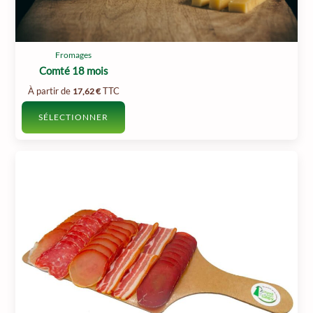
Fromages
Comté 18 mois
À partir de
TTC
17,62
€
SÉLECTIONNER
Ce
produit
a
plusieurs
variations.
Les
options
peuvent
être
choisies
sur
la
page
du