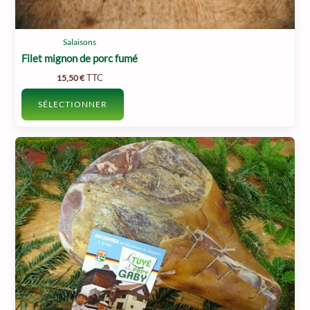
Salaisons
Filet mignon de porc fumé
TTC
15,50
€
SÉLECTIONNER
Ce
produit
a
plusieurs
variations.
Les
options
peuvent
être
choisies
sur
la
page
du