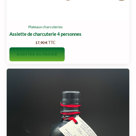
produit
Plateaux charcuteries
Assiette de charcuterie 4 personnes
TTC
17,90
€
AJOUTER AU PANIER