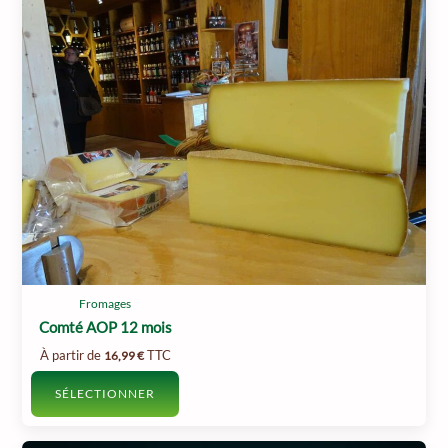
Fromages
Comté AOP 12 mois
À partir de
TTC
16,99
€
SÉLECTIONNER
Ce
produit