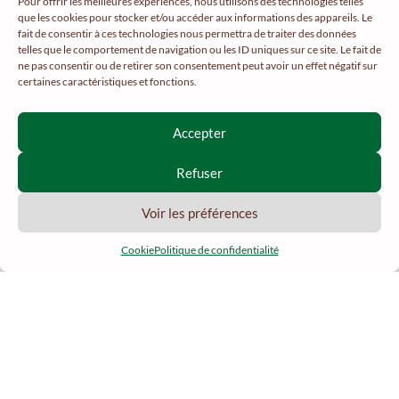
Pour offrir les meilleures expériences, nous utilisons des technologies telles
AJOUTER AU PANIER
que les cookies pour stocker et/ou accéder aux informations des appareils. Le
fait de consentir à ces technologies nous permettra de traiter des données
telles que le comportement de navigation ou les ID uniques sur ce site. Le fait de
ne pas consentir ou de retirer son consentement peut avoir un effet négatif sur
certaines caractéristiques et fonctions.
Accepter
Refuser
Voir les préférences
Cookie
Politique de confidentialité
Français