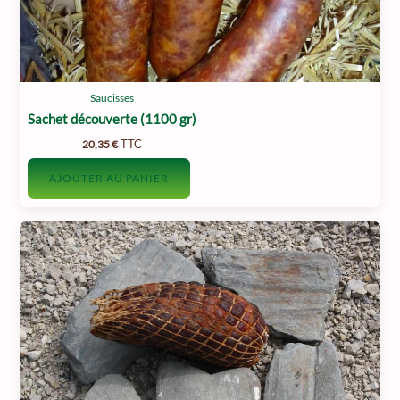
page
du
produit
Saucisses
Sachet découverte (1100 gr)
TTC
20,35
€
AJOUTER AU PANIER