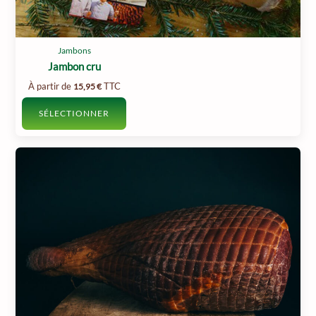
produit
Jambons
Jambon cru
À partir de
TTC
15,95
€
SÉLECTIONNER
Ce
produit
a
plusieurs
variations.
Les
options
peuvent
être
choisies
sur
la
page
du