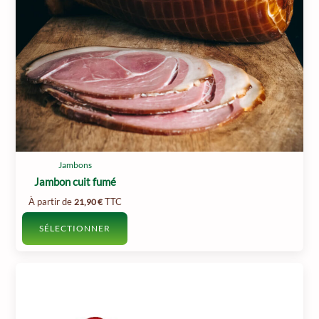
Jambons
Jambon cuit fumé
À partir de
TTC
21,90
€
SÉLECTIONNER
Ce
produit
a
plusieurs
variations.
Les