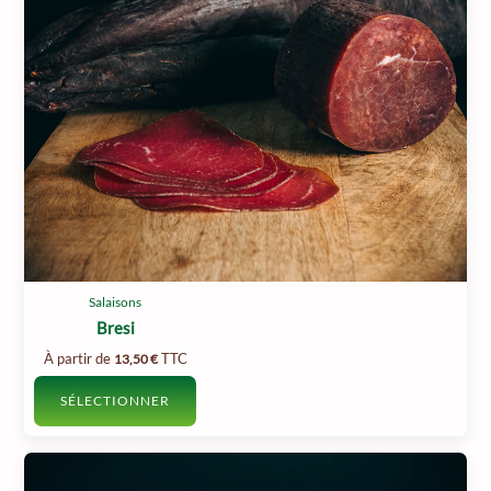
Salaisons
Bresi
À partir de
TTC
13,50
€
SÉLECTIONNER
Ce
produit
a