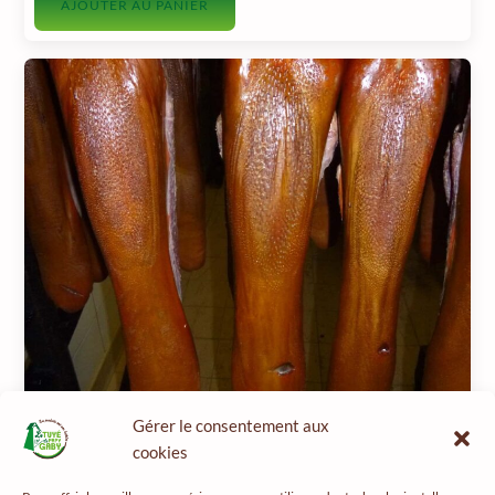
AJOUTER AU PANIER
Salaisons
Gérer le consentement aux
Langue de boeuf à cuire (1100 gr)
cookies
TTC
25,50
€