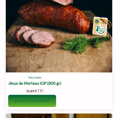
être
choisies
sur
la
page
du
produit
Saucisses
Jésus de Morteau IGP (800 gr)
TTC
16,85
€
AJOUTER AU PANIER